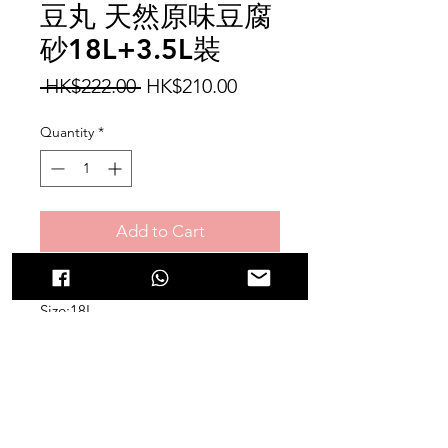
豆丸 天然原味豆腐
砂18L+3.5L裝
Regular
Sale
 HK$222.00 
HK$210.00
Price
Price
Quantity
*
Add to Cart
原味
Size:18L
數量:1包
Size:3.5L
數量:1包
Product Info